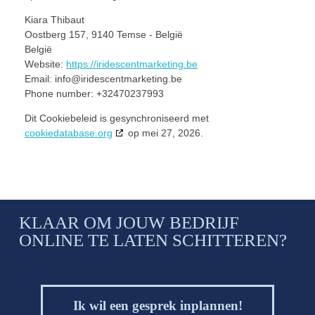
Kiara Thibaut
Oostberg 157, 9140 Temse - België
België
Website:
https://iridescentmarketing.be
Email:
info@
iridescentmarketing.be
Phone number: +32470237993
Dit Cookiebeleid is gesynchroniseerd met
cookiedatabase.org
op mei 27, 2026.
KLAAR OM JOUW BEDRIJF
ONLINE TE LATEN SCHITTEREN?
Ik wil een gesprek inplannen!