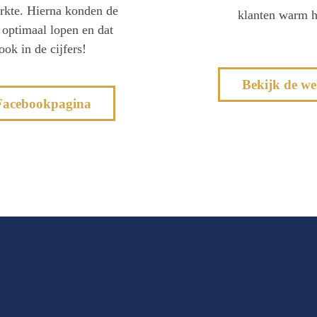
kte. Hierna konden de
klanten warm 
 optimaal lopen en dat
ok in de cijfers!
Bekijk de w
Facebookpagina