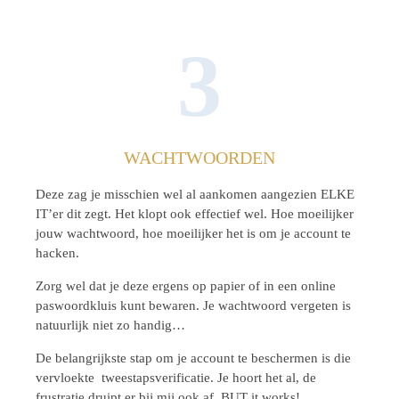
3
WACHTWOORDEN
Deze zag je misschien wel al aankomen aangezien ELKE
IT’er dit zegt. Het klopt ook effectief wel. Hoe moeilijker
jouw wachtwoord, hoe moeilijker het is om je account te
hacken.
Zorg wel dat je deze ergens op papier of in een online
paswoordkluis kunt bewaren. Je wachtwoord vergeten is
natuurlijk niet zo handig…
De belangrijkste stap om je account te beschermen is die
vervloekte tweestapsverificatie. Je hoort het al, de
frustratie druipt er bij mij ook af, BUT it works!